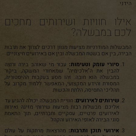
הידני.
אילו חוויות ושירותים מחכים
לכם במבשלה?
המבשלות המודרניות מציעות מגוון דרכים לצרוך את תרבות
הבירה, בין אם בשטח המבשלה ובין אם באירועים חיצוניים:
סיורי עומק וטעימות:
עבור מי שאוהב בירה ורוצה
להבין את ה"אלכימיה" שמאחורי המשקה, ביקור
במבשלה הוא חובה. זהו מסע בעקבות ההיסטוריה,
המסורת והידע המקצועי, המאפשר ללמוד מקרוב על
תהליכי התסיסה, הלתת והכשות.
שירותים לאירועים:
חוויית המבשלה יכולה להגיע עד
אליכם. מבשלות רבות מציעות שירותי מזיגה ואירוח
לאירועים פרטיים, עסקיים וחברתיים, תוך התאמת
סוגי הבירה לאופי האירוע והקהל.
אירועי תוכן ותרבות:
מהרצאות מרתקות על עולם