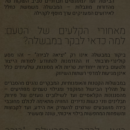
הבישול ועד למפגשים חברתיים סביב השקות של
מהדורות מוגבלות – המבשלה משמשת כחלל
לאירועים המעניקים ערך מוסף לקהילה.
מאחורי הקלעים של הטעם:
למה כדאי לבקר במבשלה?
ביקור במבשלה אינו רק "יציאה לבירה" – זהו מסע
קולינרי-תרבותי. זו ההזדמנות להתוודע לסודות הייצור
ולטעום בירות ייחודיות, טריות ולא מסוננות, שלעיתים כלל
אינן מגיעות למדפי רשתות השיווק.
במבשלות הקטנות והאומנותיות, המבקרים נהנים מהסברים
על תהליך הבישול המוקפד ומגילוי טעמים מפתיעים –
מהסגנונות הקלאסיים ועד לשילובים נועזים של פירות,
תבלינים וזני כשות נדירים. החוויה מתאימה לכולם: מחובבי
בירה מושבעים שרוצים להעמיק את הידע, ועד לקבוצות
ומשפחות המחפשות בילוי איכותי, שונה ומעשיר.