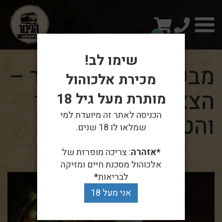
טלפון
עגלת
תפריט
קניות
0
שימו לב!
מבשלת בירה הגיבור –
מכירת אלכוהול
הצצה לעולם הייצור
מותרת מעל גיל 18
הכניסה לאתר זה מיועדת למי
והטעמים הייחודיים
שמלאו לו 18 שנים.
*אזהרה
: צריכה מופרזת של
אלכוהול מסכנת חיים ומזיקה
לבריאות
*
אני מעל 18