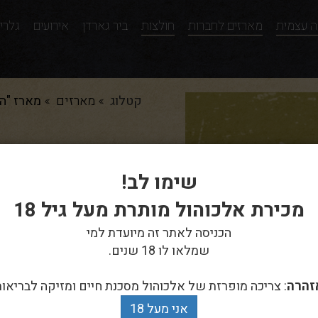
 עצמית
מארזים לחברות
חולצות
ביר גארדן
אירועים
גלרי
קטלוג
מארזים
מארז "הג
מארז "הגיבור
שימו לב!
מכירת אלכוהול מותרת מעל גיל 18
הכניסה לאתר זה מיועדת למי
שמלאו לו 18 שנים.
מארז הוקרה
לגיבורה שלנו
זהרה
: צריכה מופרזת של אלכוהול מסכנת חיים ומזיקה לבריאות
מארז מפנק של 7 בירות וכוס
אני מעל 18