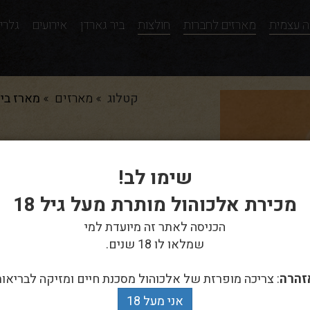
 עצמית
מארזים לחברות
חולצות
ביר גארדן
אירועים
גלרי
קטלוג
מארזים
מארז בירה 7 מעורב כולל חו
מארז בירה 7 מעורב כולל חולצה וכוס
שימו לב!
מכירת אלכוהול מותרת מעל גיל 18
מק”ט: 3050
הכניסה לאתר זה מיועדת למי
שמלאו לו 18 שנים.
זהרה
: צריכה מופרזת של אלכוהול מסכנת חיים ומזיקה לבריאות
מארז מפנק של 7 בירות שונות עם כוס וחולצת גיבור לבחירתכם
אני מעל 18
מתאים לפינוק עצמי ומשלוח 