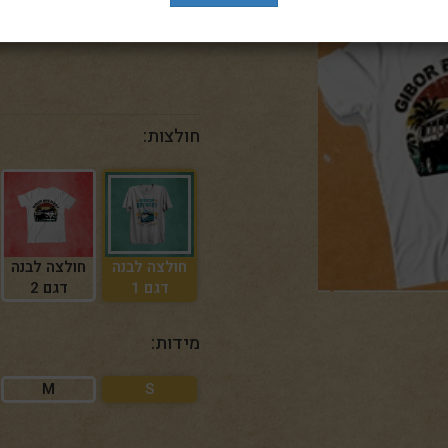
מכיל: בלונדי 2x | חיטה
|
2x |
| IPA | סטאוט | כוס ו
חולצות:
חולצה לבנה
חולצה לבנה
דגם 1
דגם 2
מידות:
M
S