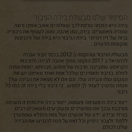
הסיפור שלנו מבשלת בירה הגיבור
בירה היא הוכחה גורפת לכך שאלוהים אוהב אותנו ורוצה
שנהיה מאושרים. בירה, כמו אהבה, נוטה לעטוף את גיבוריה
ברוח של זיו דמיוני. בירת הגיבור היא בירה של זיכרונות
ומקומות חדשים.…
מבשלת הגיבור שהוקמה ב 2012 בכפר תבור ועברה
לכרמיאל ב 2017 הוקמה מתוך אהבה לבירה ולתרבות
הקראפט שסביבה. תרבות של חופש, חברותא, יזמות ועזרה
לזולת. בגיבור מאמינים שלכל אחת ואחד מאיתנו יש את
המקום שלו והבירה שלו. וגם אם לא מצאת את הבירה שלך
אנחנו נמשיך לעזור לך לחפש.. כי גיבור בלי בירה זה כמו כל
גיבור.
ייצור בירה זו משימה פשוטה, ייצור בירה איכותית זו משימה
מורכבת ובכך אנו ממשיכים ומשקיעים משאבים רבים
בציוד ובידע. ידע של אנשים ושל צוות מופלא שממשיך
ללמוד ולצבור ניסיון וכל זאת על מנת להנגיש את הבירה
שלנו לכולם.