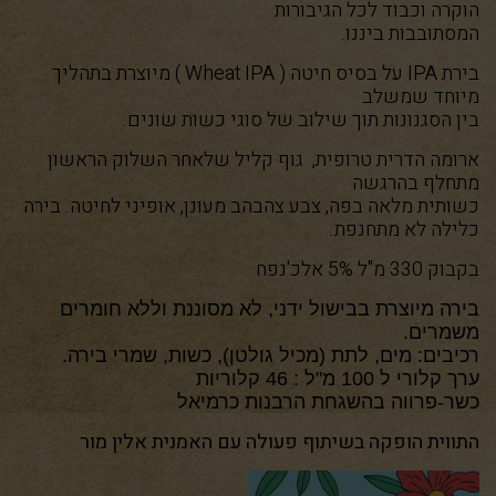
הוקרה וכבוד לכל הגיבורות
המסתובבות ביננו.
בירת
IPA
על בסיס חיטה (
Wheat IPA
) מיוצרת בתהליך
מיוחד שמשלב
בין הסגנונות תוך שילוב של סוגי כשות שונים.
ארומה הדרית טרופית, גוף קליל שלאחר השלוק הראשון
מתחלף בהרגשה
כשותית מלאה בפה, צבע צהבהב מעונן, אופיני לחיטה. בירה
כלילה לא מתחנפת.
בקבוק 330 מ"ל 5% אלכ'נפח
בירה מיוצרת בבישול ידני, לא מסוננת וללא חומרים
משמרים.
רכיבים: מים, לתת (מכיל גולטן), כשות, שמרי בירה.
ערך קלורי ל 100 מ"ל : 46 קלוריות
כשר-פרווה בהשגחת הרבנות כרמיאל
התווית הופקה בשיתוף פעולה עם האמנית
אלין מור